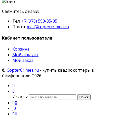
Свяжитесь с нами:
Тел:
+7 (978) 599-05-05
Почта:
mail@coptercrimea.ru
Кабинет пользователя
Корзина
Мой аккаунт
Мой заказ
©
CopterCrimea.ru
- купить квадрокоптеры в
Симферополе. 2026
Мой
аккаунт
Поиск
Искать:
Поиск
0
0
0