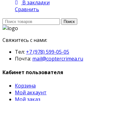
В закладки
Сравнить
Поиск:
Поиск
Свяжитесь с нами:
Тел:
+7 (978) 599-05-05
Почта:
mail@coptercrimea.ru
Кабинет пользователя
Корзина
Мой аккаунт
Мой заказ
©
CopterCrimea.ru
- купить квадрокоптеры в
Симферополе. 2026
Мой
аккаунт
Поиск