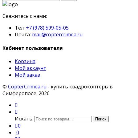
Свяжитесь с нами:
Тел:
+7 (978) 599-05-05
Почта:
mail@coptercrimea.ru
Кабинет пользователя
Корзина
Мой аккаунт
Мой заказ
©
CopterCrimea.ru
- купить квадрокоптеры в
Симферополе. 2026
Мой
аккаунт
Поиск
Искать:
Поиск
0
0