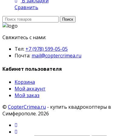
В закладки
Сравнить
Поиск:
Поиск
Свяжитесь с нами:
Тел:
+7 (978) 599-05-05
Почта:
mail@coptercrimea.ru
Кабинет пользователя
Корзина
Мой аккаунт
Мой заказ
©
CopterCrimea.ru
- купить квадрокоптеры в
Симферополе. 2026
Мой
аккаунт
Поиск