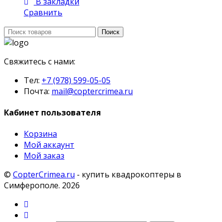
В закладки
Сравнить
Поиск:
Поиск
Свяжитесь с нами:
Тел:
+7 (978) 599-05-05
Почта:
mail@coptercrimea.ru
Кабинет пользователя
Корзина
Мой аккаунт
Мой заказ
©
CopterCrimea.ru
- купить квадрокоптеры в
Симферополе. 2026
Мой
аккаунт
Поиск