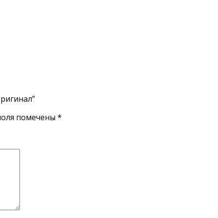
оригинал”
поля помечены
*