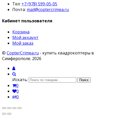
Тел:
+7 (978) 599-05-05
Почта:
mail@coptercrimea.ru
Кабинет пользователя
Корзина
Мой аккаунт
Мой заказ
©
CopterCrimea.ru
- купить квадрокоптеры в
Симферополе. 2026
Мой
аккаунт
Поиск
Искать:
Поиск
0
0
0