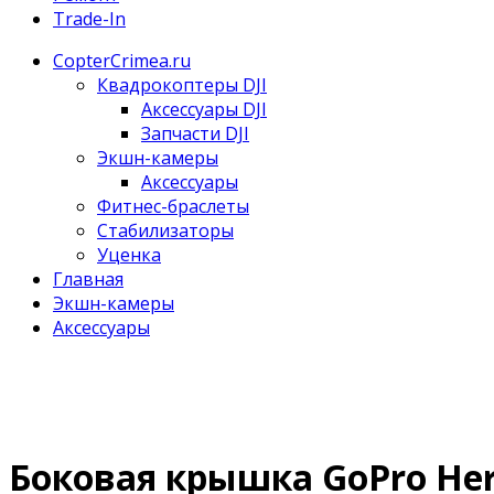
Trade-In
CopterCrimea.ru
Квадрокоптеры DJI
Аксессуары DJI
Запчасти DJI
Экшн-камеры
Аксессуары
Фитнес-браслеты
Стабилизаторы
Уценка
Главная
Экшн-камеры
Аксессуары
Боковая крышка GoPro Hero