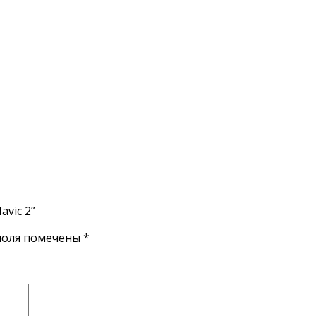
vic 2”
поля помечены
*