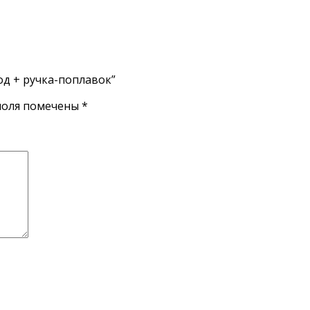
од + ручка-поплавок”
поля помечены
*